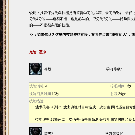
说明
：推荐评分为各技能是否值得学习的推荐。最高为5分，最低1
分为4分的――也很不错，也是必学的。评分为3分的――辅助性技
的――不是很实用的技能。
PS：如果你认为这里的技能资料有误，欢迎你点击“我有意见”，
鬼附 . 恶来
等级1
学习等级6
技能消耗:
20
吟唱时间:
0秒
技能回复时间:
12秒
射程:
30步
技能描述:
法术伤害:20到24, 放出魂魄对目标造成一次伤害,同时还使目
技能说明:只能造成一次伤害,伤害较高,但是技能回复时间比较
等级2
学习等级16