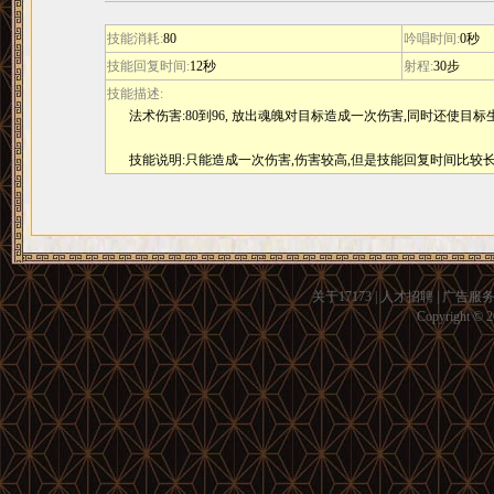
技能消耗:
80
吟唱时间:
0秒
技能回复时间:
12秒
射程:
30步
技能描述:
法术伤害:80到96, 放出魂魄对目标造成一次伤害,同时还使目
技能说明:只能造成一次伤害,伤害较高,但是技能回复时间比较
关于17173
|
人才招聘
|
广告服
Copyright © 20