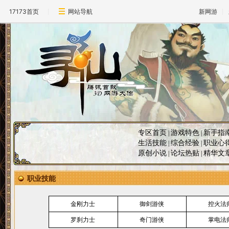
17173首页
网站导航
新网游
专区首页
游戏特色
新手指
|
|
生活技能
综合经验
职业心
|
|
原创小说
论坛热贴
精华文
|
|
职业技能
金刚力士
御剑游侠
控火法
罗刹力士
奇门游侠
掌电法