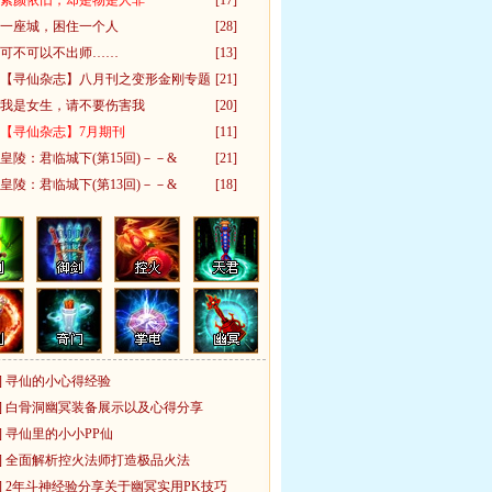
素颜依旧，却是物是人非
[17]
一座城，困住一个人
[28]
可不可以不出师……
[13]
【寻仙杂志】八月刊之变形金刚专题
[21]
我是女生，请不要伤害我
[20]
【寻仙杂志】7月期刊
[11]
皇陵：君临城下(第15回)－－&
[21]
皇陵：君临城下(第13回)－－&
[18]
]
寻仙的小心得经验
]
白骨洞幽冥装备展示以及心得分享
]
寻仙里的小小PP仙
]
全面解析控火法师打造极品火法
]
2年斗神经验分享关于幽冥实用PK技巧