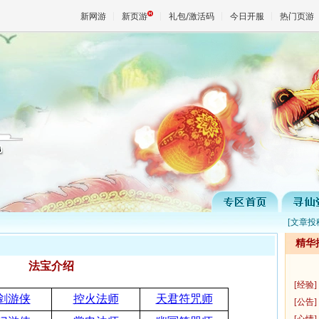
新网游
新页游
礼包/激活码
今日开服
热门页游
魔兽
天堂
王权与
[
文章投
精华
法宝介绍
[
经验
]
剑游侠
控火法师
天君符咒师
[公告]