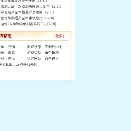
]
夜探鬼城副本绝密攻略
[12-31]
]
驭剑无敌―双驭剑勇闯通天副本
[12-31]
]
寻仙葫芦副本最最详尽攻略
[12-31]
]
教你单刷通天副本赚钱绝招
[12-26]
]
游侠21-30等级单刷黄风洞FB
[12-26]
官方信息
[更多]
名称：寻仙 游戏状态：不删档内测
公司：像素 游戏类型：角色扮演
公司：腾讯 官方网站：
点击进入
制寻仙私服，反对寻仙外挂