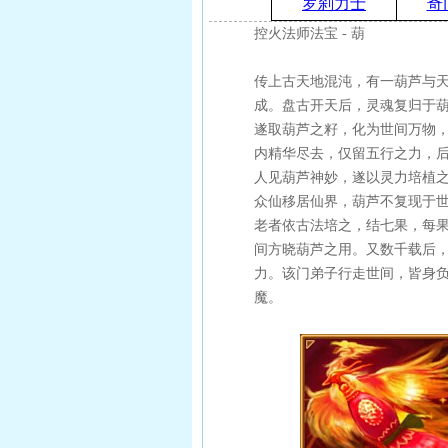
罗刹力士
奇
控火法师法宝 - 葫
传上古天地混沌，有一葫芦与
成。盘古开天后，灵魂复归于
遂取葫芦之籽，化为世间万物
内精华尽去，仅留五行之力，
人见葫芦神妙，遂以灵力培植
众仙移居仙界，葫芦不复现于
老者依古法培之，结七果，每
间方晓葫芦之用。又数千载后
力。该门弟子行走世间，皆身
魔。