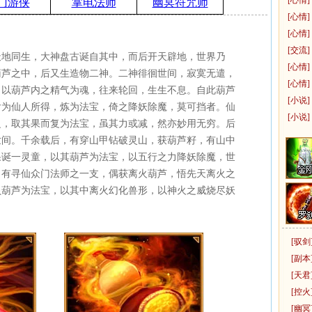
[心情]
门游侠
掌电法师
幽冥符咒师
[心情]
[心情]
[
交流
]
天地同生，大神盘古诞自其中，而后开天辟地，世界乃
[心情]
葫芦之中，后又生造物二神。二神徘徊世间，寂寞无遣，
[心情]
，以葫芦内之精气为魂，往来轮回，生生不息。自此葫芦
[
小说
]
后为仙人所得，炼为法宝，倚之降妖除魔，莫可挡者。仙
[
小说
]
之，取其果而复为法宝，虽其力或减，然亦妙用无穷。后
世间。千余载后，有穿山甲钻破灵山，获葫芦籽，有山中
果诞一灵童，以其葫芦为法宝，以五行之力降妖除魔，世
，有寻仙众门法师之一支，偶获离火葫芦，悟先天离火之
负葫芦为法宝，以其中离火幻化兽形，以神火之威烧尽妖
[
驭剑
[
副本
[
天君
[
控火
[
幽冥