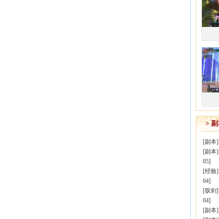
> 
[
副本
[
副本
05]
[
经验
04]
[
驭剑
04]
[
副本