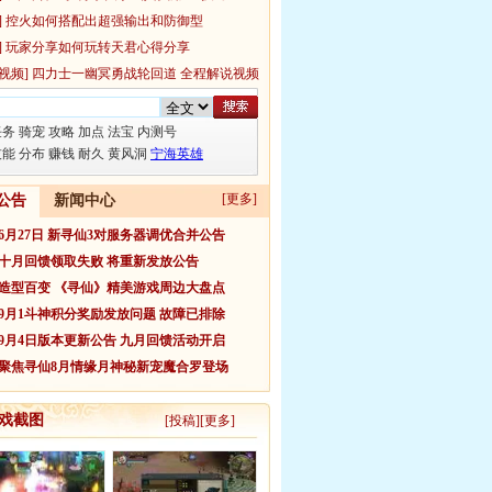
]
控火如何搭配出超强输出和防御型
]
玩家分享如何玩转天君心得分享
视频]
四力士一幽冥勇战轮回道 全程解说视频
任务
骑宠
攻略
加点
法宝
内测号
技能
分布
赚钱
耐久
黄风洞
宁海英雄
[更多]
公告
新闻中心
6月27日 新寻仙3对服务器调优合并公告
十月回馈领取失败 将重新发放公告
造型百变 《寻仙》精美游戏周边大盘点
9月1斗神积分奖励发放问题 故障已排除
9月4日版本更新公告 九月回馈活动开启
聚焦寻仙8月情缘月神秘新宠魔合罗登场
游戏截图
[
投稿
][
更多
]