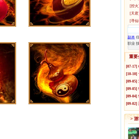
[
控火
[
天君
[寻仙
副本
职业
重要
[07-17]
[10-10]
[09-05]
[09-05]
[09-04]
[09-02]
> 