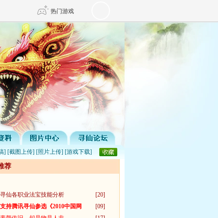
热门游戏
DNF
传奇4
剑网3旗舰版
新天龙八部
自由
诛仙世界
仙剑世界
稿
] [
截图上传
] [
照片上传
] [
游戏下载
]
推荐
寻仙各职业法宝技能分析
[20]
支持腾讯寻仙参选《2010中国网
[09]