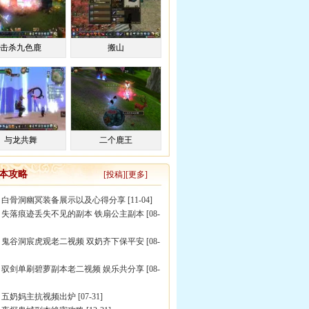
击杀九色鹿
搬山
与龙共舞
二个鹿王
副本攻略
[投稿][更多]
]
白骨洞幽冥装备展示以及心得分享
[11-04]
]
失落痕迹丢失不见的副本 铁扇公主副本
[08-
]
鬼谷洞宸虎观老二视频 双奶齐下保平安
[08-
]
驭剑单刷碧萝副本老二视频 娱乐共分享
[08-
]
五奶妈主抗视频出炉
[07-31]