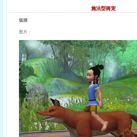
施法型骑宠
狐狸
图片：