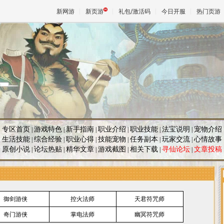
新网游
新页游
礼包/激活码
今日开服
热门页游
魔兽
天堂
王权与
专区首页
游戏特色
新手指南
职业介绍
职业技能
法宝说明
宠物介绍
|
|
|
|
|
|
生活技能
综合经验
职业心得
技能宠物
任务副本
玩家交流
心情故事
|
|
|
|
|
|
原创小说
论坛热贴
精华文章
游戏截图
相关下载
寻仙论坛
文章投稿
|
|
|
|
|
|
御剑游侠
控火法师
天君符咒师
奇门游侠
掌电法师
幽冥符咒师