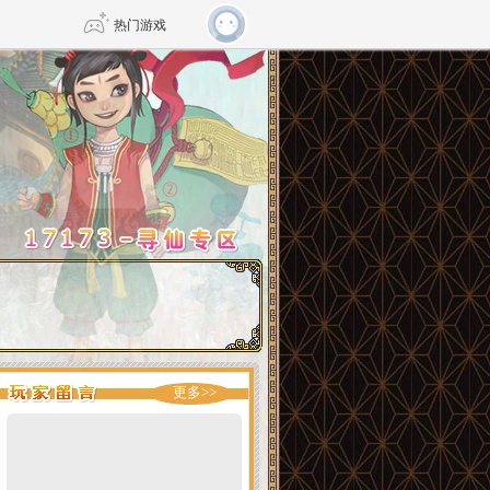
热门游戏
DNF
传奇4
剑网3旗舰版
新天龙八部
自由
诛仙世界
仙剑世界
更多>>