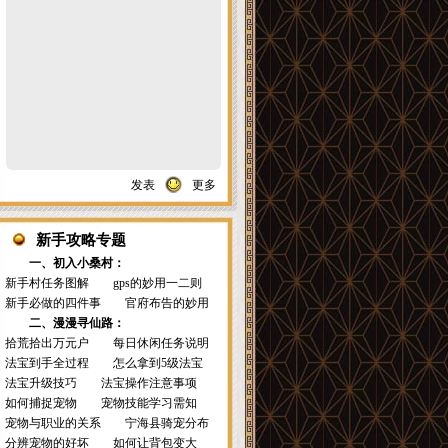
发表
更多
新手攻略专题
一、初入小桑村：
新手村任务图解
gps的妙用一二则
新手必做的四件事
官府布告的妙用
二、漫漫寻仙路：
拾荒拾出万元户
每日休闲任务说明
法宝到手全过程
怎么拿到5级法宝
法宝升级技巧
法宝操作注意事项
如何捕捉宠物
宠物技能学习需知
宠物与职业的关系
宁海县骑宠分布
分辨宠物的好坏
如何让背包变大