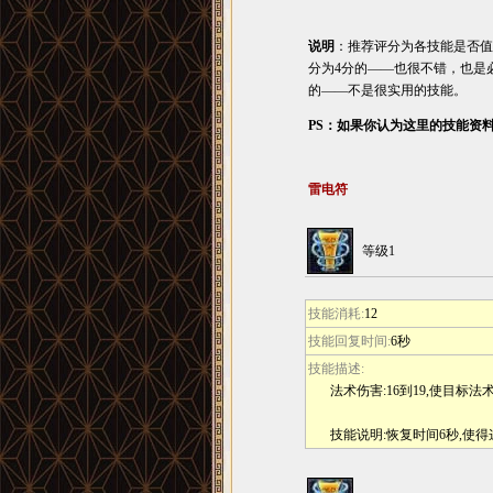
说明
：推荐评分为各技能是否值
分为4分的――也很不错，也是
的――不是很实用的技能。
PS：如果你认为这里的技能资
雷电符
等级1
技能消耗:
12
技能回复时间:
6秒
技能描述:
法术伤害:16到19,使目标
技能说明:恢复时间6秒,使