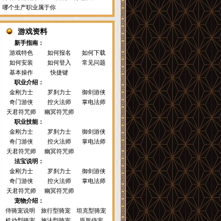
哪个生产职业属于你
游戏资料
新手指南：
游戏特色
如何报名
如何下载
如何安装
如何登入
常见问题
基本操作
快捷键
职业介绍：
金刚力士
罗刹力士
御剑游侠
奇门游侠
控火法师
掌电法师
天君符咒师
幽冥符咒师
职业技能：
金刚力士
罗刹力士
御剑游侠
奇门游侠
控火法师
掌电法师
天君符咒师
幽冥符咒师
法宝说明：
金刚力士
罗刹力士
御剑游侠
奇门游侠
控火法师
掌电法师
天君符咒师
幽冥符咒师
宠物介绍：
侍骑宠说明
旅行型骑宠
坦克型骑宠
机动型骑宠
施法型骑宠
原形侍宠