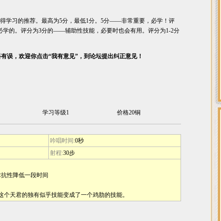
得学习的推荐。最高为5分，最低1分。5分――非常重要，必学！评
必学的。评分为3分的――辅助性技能，必要时也会有用。评分为1-2分
料有误，欢迎你点击“我有意见”，到论坛提出纠正意见！
学习等级1
价格20铜
吟唱时间:
0秒
射程:
30步
法术抗性降低一段时间
得这个天君的独有似乎技能变成了一个鸡肋的技能。