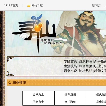
17173首页
网站导航
新网游
专区首页
游戏特色
新手指
|
|
生活技能
综合经验
职业心
|
|
原创小说
论坛热贴
精华文
|
|
职业技能
金刚力士
御剑游侠
控火法
罗刹力士
奇门游侠
掌电法