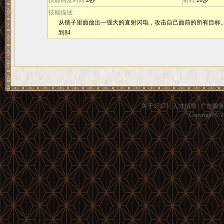
技能回复时间:
2秒
射程:
20步
技能描述:
从镜子里面放出一强大的直射闪电，攻击自己面前的所有目标。最
到84
关于17173
|
人才招聘
|
广告服
Copyright © 20