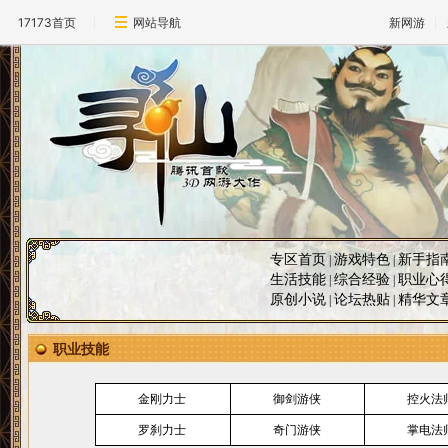
17173首页
网站导航
新网游
专区首页
游戏特色
新手指
|
|
生活技能
综合经验
职业心
|
|
原创小说
论坛热贴
精华文
|
|
职业技能
金刚力士
御剑游侠
控火法
罗刹力士
奇门游侠
掌电法