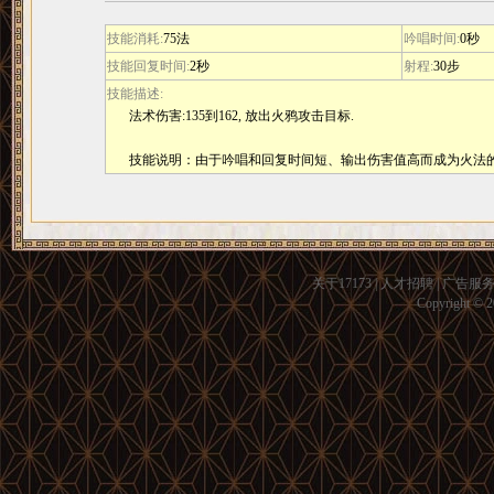
技能消耗:
75法
吟唱时间:
0秒
技能回复时间:
2秒
射程:
30步
技能描述:
法术伤害:135到162, 放出火鸦攻击目标.
技能说明：由于吟唱和回复时间短、输出伤害值高而成为火法
关于17173
|
人才招聘
|
广告服
Copyright © 20