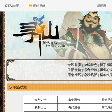
17173首页
网站导航
新网游
专区首页
游戏特色
新手指
|
|
生活技能
综合经验
职业心
|
|
原创小说
论坛热贴
精华文
|
|
职业技能
金刚力士
御剑游侠
控火法
罗刹力士
奇门游侠
掌电法