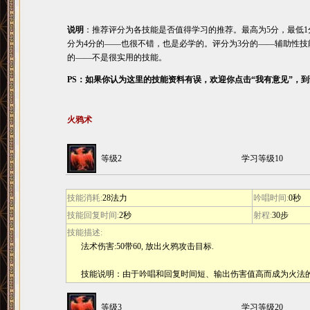
说明
：推荐评分为各技能是否值得学习的推荐。最高为5分，最低1
分为4分的――也很不错，也是必学的。评分为3分的――辅助性技
的――不是很实用的技能。
PS：如果你认为这里的技能资料有误，欢迎你点击“我有意见”，
火鸦术
等级2
学习等级10
技能消耗:
28法力
吟唱时间:
0秒
技能回复时间:
2秒
射程:
30步
技能描述:
法术伤害:50带60, 放出火鸦攻击目标.
技能说明：由于吟唱和回复时间短、输出伤害值高而成为火法
等级3
学习等级20