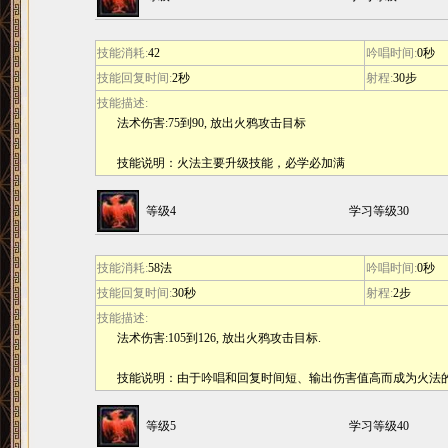
技能消耗:
42
吟唱时间:
0秒
技能回复时间:
2秒
射程:
30步
技能描述:
法术伤害:75到90, 放出火鸦攻击目标
技能说明：火法主要升级技能，必学必加满
等级4
学习等级30
技能消耗:
58法
吟唱时间:
0秒
技能回复时间:
30秒
射程:
2步
技能描述:
法术伤害:105到126, 放出火鸦攻击目标.
技能说明：由于吟唱和回复时间短、输出伤害值高而成为火法
等级5
学习等级40