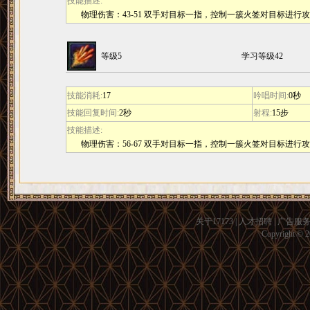
技能描述:
物理伤害：43-51 双手对目标一指，控制一簇火签对目标进行
等级5
学习等级42
技能消耗:
17
吟唱时间:
0秒
技能回复时间:
2秒
射程:
15步
技能描述:
物理伤害：56-67 双手对目标一指，控制一簇火签对目标进行
关于17173
|
人才招聘
|
广告服
Copyright © 20