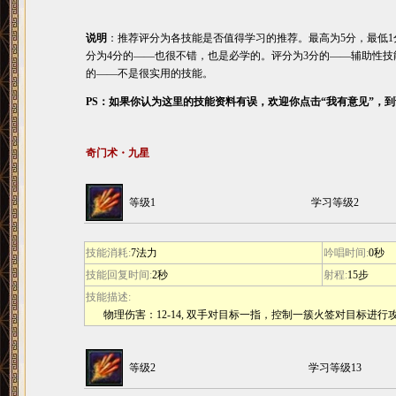
说明
：推荐评分为各技能是否值得学习的推荐。最高为5分，最低1
分为4分的――也很不错，也是必学的。评分为3分的――辅助性技
的――不是很实用的技能。
PS：如果你认为这里的技能资料有误，欢迎你点击“我有意见”，
奇门术・九星
等级1
学习等级2
技能消耗:
7法力
吟唱时间:
0秒
技能回复时间:
2秒
射程:
15步
技能描述:
物理伤害：12-14, 双手对目标一指，控制一簇火签对目标进行
等级2
学习等级13