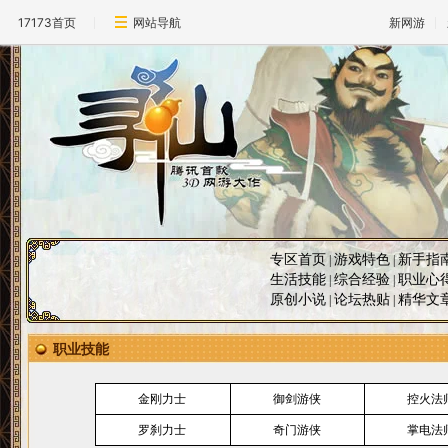
17173首页
网站导航
新网游
专区首页
游戏特色
新手指
|
|
生活技能
综合经验
职业心
|
|
原创小说
论坛热贴
精华文
|
|
职业技能
金刚力士
御剑游侠
控火法
罗刹力士
奇门游侠
掌电法