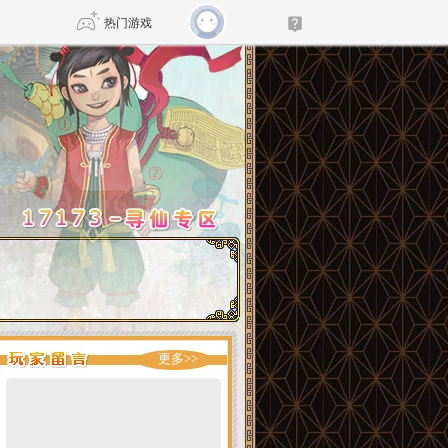
热门游戏
DNF
传奇4
剑网3旗舰版
新天龙八部
自由
诛仙世界
仙剑世界
更多>>