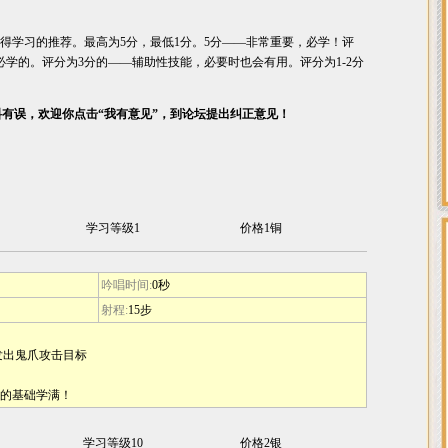
得学习的推荐。最高为5分，最低1分。5分――非常重要，必学！评
必学的。评分为3分的――辅助性技能，必要时也会有用。评分为1-2分
料有误，欢迎你点击“我有意见”，到论坛提出纠正意见！
学习等级1
价格1铜
吟唱时间:
0秒
射程:
15步
轴发出鬼爪攻击目标
K的基础学满！
学习等级10
价格2银