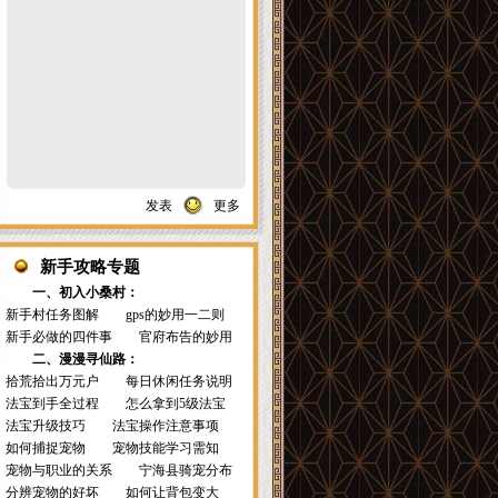
发表
更多
新手攻略专题
一、初入小桑村：
新手村任务图解
gps的妙用一二则
新手必做的四件事
官府布告的妙用
二、漫漫寻仙路：
拾荒拾出万元户
每日休闲任务说明
法宝到手全过程
怎么拿到5级法宝
法宝升级技巧
法宝操作注意事项
如何捕捉宠物
宠物技能学习需知
宠物与职业的关系
宁海县骑宠分布
分辨宠物的好坏
如何让背包变大