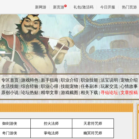
新网游
新页游
礼包/激活码
今日开服
热门页游
魔兽
天堂
王权与
专区首页
游戏特色
新手指南
职业介绍
职业技能
法宝说明
宠物介绍
|
|
|
|
|
|
生活技能
综合经验
职业心得
技能宠物
任务副本
玩家交流
心情故事
|
|
|
|
|
|
原创小说
论坛热贴
精华文章
游戏截图
相关下载
寻仙论坛
文章投稿
|
|
|
|
|
|
御剑游侠
控火法师
天君符咒师
奇门游侠
掌电法师
幽冥符咒师