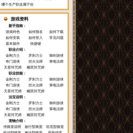
哪个生产职业属于你
游戏资料
新手指南：
游戏特色
如何报名
如何下载
如何安装
如何登入
常见问题
基本操作
快捷键
职业介绍：
金刚力士
罗刹力士
御剑游侠
奇门游侠
控火法师
掌电法师
天君符咒师
幽冥符咒师
职业技能：
金刚力士
罗刹力士
御剑游侠
奇门游侠
控火法师
掌电法师
天君符咒师
幽冥符咒师
法宝说明：
金刚力士
罗刹力士
御剑游侠
奇门游侠
控火法师
掌电法师
天君符咒师
幽冥符咒师
宠物介绍：
侍骑宠说明
旅行型骑宠
坦克型骑宠
机动型骑宠
施法型骑宠
原形侍宠