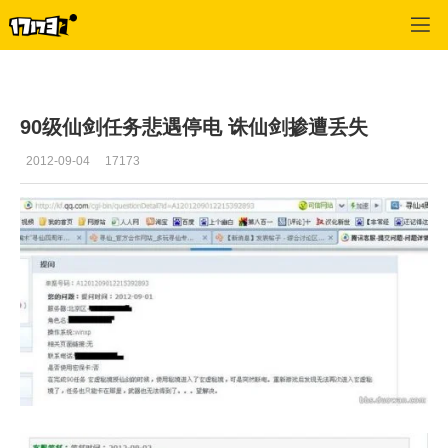
寻仙
>
玩家文章
>
正文
90级仙剑任务悲遇停电 诛仙剑掺遭丢失
2012-09-04
17173