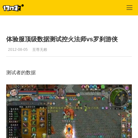
寻仙
>
玩家文章
>
正文
体验服顶级数据测试控火法师vs罗刹游侠
2012-08-05
至尊无赖
测试者的数据