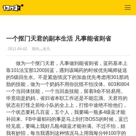
寻仙
>
天君
>
正文
一个抠门天君的副本生活 凡事能省则省
2011-04-02
期待灬依凡
做为一个抠门天君，凡事做到能省则省，蓝药基本上
靠101法宝那1200回蓝，遇到该喝药的时候优先喝师徒送
的5级回生水。不是紧急情况下的加血优先考虑用301那鸡
肋的技能，做为一个奶妈不用你抗怪不怕没体。603和804
一个当回体技能，一个当回血技能，留着9命不轻易用。
毕竟咱是奶妈，省归省本职工作还是不能忘滴。天君符的
状态在打怪之前给小队的全上上，打怪中途绝不给他们，
一个状态要耗几百蓝，五个人，我要喝一瓶多4级蓝才能
补回来。FB中最郁闷的事是马上到打BOSS的时候，蓝已
经见底，要喝上我好几瓶4级蓝才能补满。不过不怕，姐
我有妙招，每当我遇到这种情况马上用我每分钟100字的