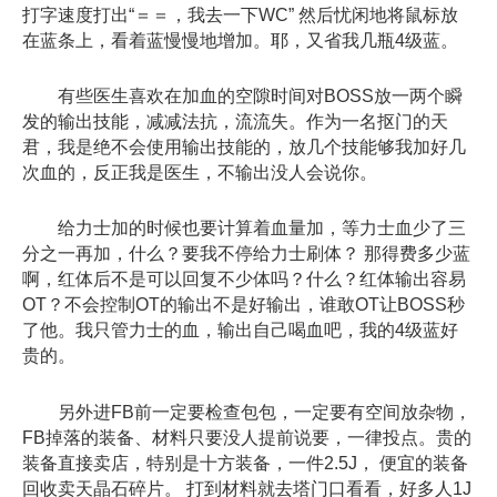
打字速度打出“＝＝，我去一下WC” 然后忧闲地将鼠标放
在蓝条上，看着蓝慢慢地增加。耶，又省我几瓶4级蓝。
有些医生喜欢在加血的空隙时间对BOSS放一两个瞬
发的输出技能，减减法抗，流流失。作为一名抠门的天
君，我是绝不会使用输出技能的，放几个技能够我加好几
次血的，反正我是医生，不输出没人会说你。
给力士加的时候也要计算着血量加，等力士血少了三
分之一再加，什么？要我不停给力士刷体？ 那得费多少蓝
啊，红体后不是可以回复不少体吗？什么？红体输出容易
OT？不会控制OT的输出不是好输出，谁敢OT让BOSS秒
了他。我只管力士的血，输出自己喝血吧，我的4级蓝好
贵的。
另外进FB前一定要检查包包，一定要有空间放杂物，
FB掉落的装备、材料只要没人提前说要，一律投点。贵的
装备直接卖店，特别是十方装备，一件2.5J， 便宜的装备
回收卖天晶石碎片。 打到材料就去塔门口看看，好多人1J