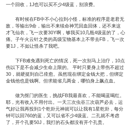
一个回收，1J也可以买不少4级蓝，别浪费。
有时候在FB中不小心拉到小怪，标准的程序是老君无
敌，等输出9命，输出不来续命神咒回血回体，还不来这
才飞仙衣，飞一次要30Y啊，够我买10几瓶4级蓝的了，心
痛。子午火云针之类的高级宝物基本上不带去FB，飞一次
要1J，不如让怪杀了我吧。
下FB难免遇到死亡的情况，死一次别马上治疗，10点
伤以下是不会减少生命上限的。 平时只要身上带伤不超过
30，就硬挺到自己痊愈。虽然现在绑定金钱大把，但绑定
金钱他也是钱啊。但求能省几两金，哪怕身上飙点血。
做为抠门的医生，挑战FB我最喜欢，不能喝蓝喝红。
耶，光有收入不用付出。一天三次虫谷三次葫芦必去，运
气好让我再投到1个乾卦元神就可以让我有1星乾卦，每分
钟可以回760的蓝，又可以省不少4级蓝。二孔就不考虑
了，开个孔要50J，我打的石头都没有开个孔贵。