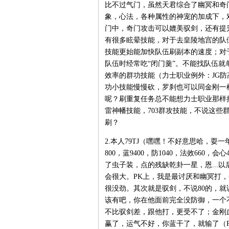
比不过气门，虽然天君综合了幽冥和奇
象，心法，各种属性的神宠的加成下，
门中，奇门攻击可以媲美驭剑，还有提
有很多眩晕技能，对于去皇陵地宫的队
技能更始能加快队伍刷副本的速度；对
队伍时经常吃“闭门羹”。不能找队伍就
效率的群功技能（力士职业例外：JG
功小技能慢慢砍，罗刹也可以同金刚一
呢？刷重复任务总不能想力士职业那样拉
雷神幡技能，703群攻技能，不说这
刷？
2.本人79TJ（嘿嘿！不好意思哈，耍一
800，蓝9400，防1040，法效66
了虫子装，点的残缺乾卦一星，恩...以
会很大。PK上，我是最讨厌和幽冥打
很没劲。其次就是驭剑，不说80的，就说
该有吧，你在他面前完全没防御，一个不
不比驭剑差，跟他打，更受不了；金刚
赢了，运气不好，你蓝干了，就输了（