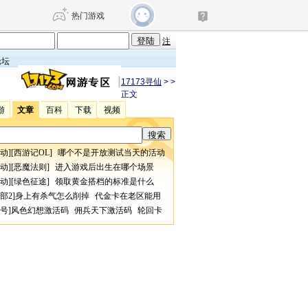
热门游戏
注
论坛
DNF
传奇4
17173寻仙
>
>
正文
游
文章
百科
下载
视频
剑网3旗舰版
新天龙八部
动
][
西游记OL
]
哪个不是开放测试当天的活动
自由
诛仙世界
仙剑世界
动
][
恶魔法则
]
进入游戏后出生在哪个场景
动
][
绿色征途
]
领取黄金搭档的标准是什么
部2
]
身上有杀气怎么削掉
代金卡在老区能用
号
]
风色幻想激活码
佣兵天下激活码
轮回卡