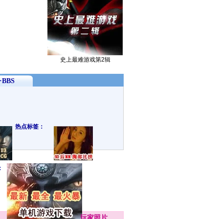
史上最难游戏第2辑
BBS
热点标签：
：
玩家
照片