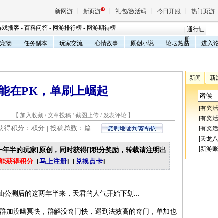
新网游
新页游
礼包/激活码
今日开服
热门页游
游戏播客
-
百科问答
-
网游排行榜
-
网游期待榜
|
通行证
册
宠物
任务副本
玩家交流
心情故事
原创小说
论坛热贴
进入
魔兽
新闻
新
天堂
能在PK，单刷上崛起
[
有奖活
7 【
加入收藏
/
文章投稿
/
截图上传
/
发表评论
】
王权与
[
有奖活
 获得积分：
积分 | 投稿总数：
篇
[
有奖活
[
天龙八
[
新游账
J一年半的玩家]原创，同时获得[
]积分奖励，转载请注明出
才能获得积分
[
马上注册
] [
兑换点卡
]
公测后的这两年半来，天君的人气开始下划...
君群加没幽冥快，群解没奇门快，遇到法效高的奇门，单加也