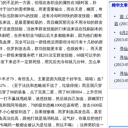
门的不足的一方面，但现在各职业的属性在3级时装，卦
精华文章
对于治疗的需求降低，而更需要输出，而在天君，幽冥，奇
升队伍防御30%的技能，还有冷却时间快的群攻技能；幽冥
迎《
伍来说，是最需要眩晕的，而且幽冥那完全不用冷却的群攻
容
(201
于没迷惑技能，没效率群攻技能的TJ来说来说在找刷副本的
6月
单刷吧，在所有职业70级以后大多都能单刷，因为他们都有
(2013-0
防高血厚，完全可以拉一群怪然后用那些冷却只有十几秒的群
样，但罗刹攻击高，群功技能更丰富，也很效率）。而天君
寻仙
一群怪来慢慢杀吧？就201法宝群攻技能，68级可以学的
寻仙
些群攻下来还不一定群死怪，用完后光冷却就几分钟。怎么单
(2013-0
寻仙
年半才79，有些丢人。主要是因为我是个好学生...嘻嘻）血7
(2013-0
0，会心42%，（至于法抗和忽略就不说了，垃圾得很）而且我只穿
后穿了80的装备，点了完美二星，用了803和804，上升空间
，一打不赢就甩眩晕，迷惑技能，然后就自己加血，跟幽冥打
和我同等级的，79的驭剑忽略1000总该有吧，攻击1600应
小心被驭剑连了，后果很惨痛...而罗刹血高攻击高，甚至
血高法抗高，跟他打就是场消耗战，运气好，你最后把他打
PK喝药一般都会被认为是垃圾，所以不喝）；法师类职业一