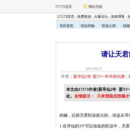
17173首页
网站导航
17173首页
-
免费新游
-
火爆论坛
-
游戏博客
-
专区首页
综合经验
职业心得
技能
请让天君
2011-03-2
作者：
耍寻仙2年 耍TJ一年半的玩家
|
本文由17173作者[耍寻仙2年 耍T
处。
友情提示： 只有登陆后投稿
的确，以前天君职业挺火的，但这从寻仙
1.在寻仙的3个可以加血的职业中，天