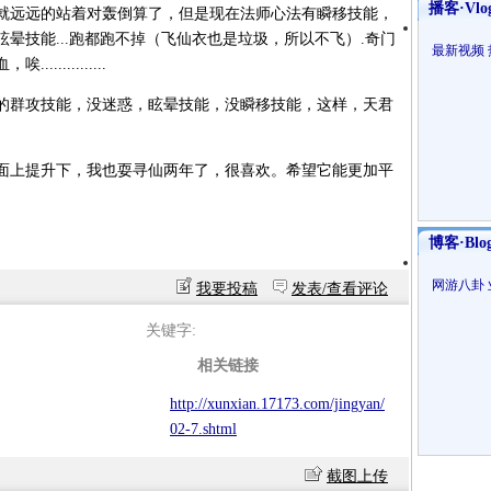
播客·Vlo
就远远的站着对轰倒算了，但是现在法师心法有瞬移技能，
晕技能...跑都跑不掉（飞仙衣也是垃圾，所以不飞）.奇门
最新视频
..........
的群攻技能，没迷惑，眩晕技能，没瞬移技能，这样，天君
。
面上提升下，我也耍寻仙两年了，很喜欢。希望它能更加平
博客·Blo
网游八卦
我要投稿
发表/查看评论
关键字:
相关链接
http://xunxian.17173.com/jingyan/
02-7.shtml
截图上传