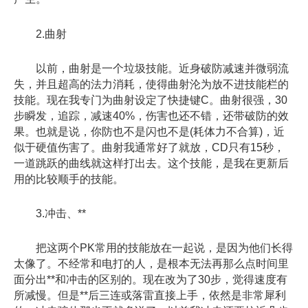
2.曲射
以前，曲射是一个垃圾技能。近身破防减速并微弱流
失，并且超高的法力消耗，使得曲射沦为放不进技能栏的
技能。现在我专门为曲射设定了快捷键C。曲射很强，30
步瞬发，追踪，减速40%，伤害也还不错，还带破防的效
果。也就是说，你防也不是闪也不是(耗体力不合算)，近
似于硬值伤害了。曲射我通常好了就放，CD只有15秒，
一道跳跃的曲线就这样打出去。这个技能，是我在更新后
用的比较顺手的技能。
3.冲击、**
把这两个PK常用的技能放在一起说，是因为他们长得
太像了。不经常和电打的人，是根本无法再那么点时间里
面分出**和冲击的区别的。现在改为了30步，觉得速度有
所减慢。但是**后三连或落雷直接上手，依然是非常犀利