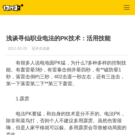
寻仙
>
掌电
>
正文
浅谈寻仙职业电法的PK技术：活用技能
2011-02-20
花开亦花谢
有很多人说电地面PK猛，为什么?多种多样的控制技
能。有轰雷晕3秒，有雷暴击倒并晕四秒，有**破防晕1
秒，落雷击倒约三秒，402击退一秒左右，还有三连击，
第一下落雷第二下**第三下轰雷。
1.霹雳
电法PK要猛，和自身的技术是分不开的。电法PK，
除非和菜鸟打，否则个人不建议多用霹雳。虽然伤害很
嗨，但是人家平移就可以躲。多用霹雳会导致被动局面的
产生。