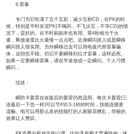
6.雷暴
专门为它吃满了五个五彩，减少五秒CD，在PK的时
候，特别是平时友谊PK(不喝药，不飞法宝，不等CD)的情
况下，蛮好的。在平时刷副本也有用。晕4秒相当于火
遁，释放速度比火遁慢一点点吧。近身瞬闪抓人或是瞬移
瞬闪抓人很实用。另外瞬移过去可以用电弧代替雷暴骗
体，这招也不错。切记不要瞬移到位才雷暴，这样必死。
如果一定要瞬移雷暴，请在半途放或一定瞬闪。个人习惯
瞬闪，
综述：
瞬防卡轰雷在改版后的轰雷仍然适用。每次卡轰雷(三
连最后一下也一样)可以节约0.5-1秒的时间，技能连接更
流畅。电可以用那么多的技能打的人家眼花缭乱，华丽的
效果让人赞叹。
PK也要分析对方的心理，比如具有极大普遍性的：体