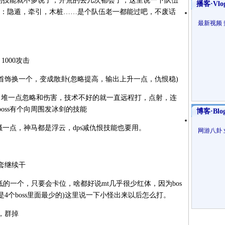
s的技能就不多说了，开荒的去几次都会了，这里说一下队伍
播客·Vlo
用：隐遁，牵引，木桩……是个队伍老一都能过吧，不废话
最新视频
000攻击
首饰换一个，变成散卦(忽略提高，输出上升一点，仇恨稳)
堆一点忽略和伤害，技术不好的就一直远程打，点射，连
oss有个向周围发冰剑的技能
博客·Blo
一点，神马都是浮云，dps减仇恨技能也要用。
网游八卦
套继续干
低的一个，只要会卡位，啥都好说mt几乎很少红体，因为bos
是4个boss里面最少的)这里说一下小怪出来以后怎么打。
，群掉