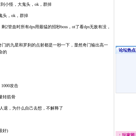
到小怪，大鬼头，ok，群掉
头，ok，群掉
管血时所有dps用最猛的招秒boss，ot了看dps无敌有没，
门的九星和罗刹的点射都是一秒一下，显然奇门输出高一
论坛热点·
命的
1000攻击
量转筋骨
他人退，为什么自己去想，不解释了
好)
玩家
照