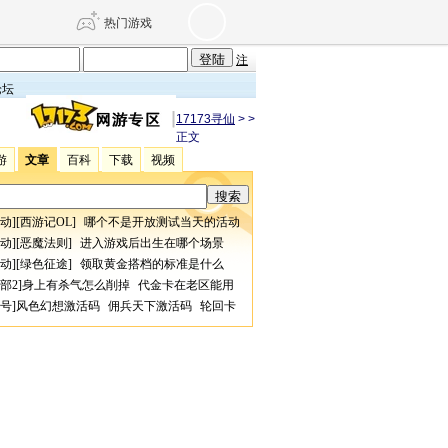
热门游戏
注
论坛
DNF
传奇4
17173寻仙
>
>
正文
游
文章
百科
下载
视频
剑网3旗舰版
新天龙八部
动
][
西游记OL
]
哪个不是开放测试当天的活动
自由
诛仙世界
仙剑世界
动
][
恶魔法则
]
进入游戏后出生在哪个场景
动
][
绿色征途
]
领取黄金搭档的标准是什么
部2
]
身上有杀气怎么削掉
代金卡在老区能用
号
]
风色幻想激活码
佣兵天下激活码
轮回卡