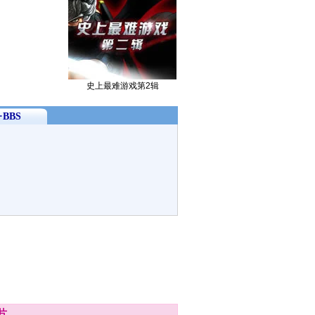
史上最难游戏第2辑
BBS
片