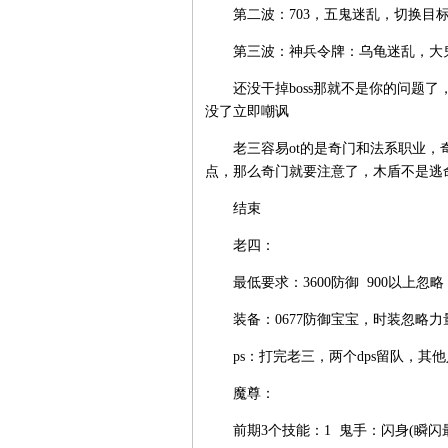
第二波：703，五鬼迷乱，切换目标
第三波：神兵令牌：乌龟迷乱，大鬼
还没干掉boss那就不是你的问题了，剩2
没了立即嘲讽
老三容易ot的是奇门和法系职业，奇
点，那么奇门就要注意了，木盾不是逃
结束
老四：
最低要求：3600防御 900以上忽略 
装备：0677防御宝宝，时装忽略力
ps：打完老三，两个dps留队，其
魔尊：
前期3个技能：1 鬼手：闪身(瞬闪最