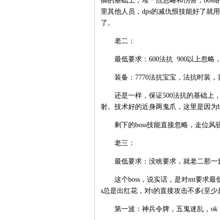
御的基础上，堆一点忽略和伤害，bos
里其他人员，dps的减仇恨技能好了就
了。
老二：
最低要求：600法抗 900以上忽略，1
装备：7770法抗宝宝，法抗时装，
还是一样，保证500法抗的基础上，
射。技术好的近身两鬼爪，这里是因为b
剩下的boss技能直接忽略，走位风骚
老三：
最低要求：没啥要求，就老二那一
这个boss，说实话，是对mt要求最
s总是出红花，对t的直接攻击不多(至少
第一波：神兵令牌，五鬼迷乱，ok