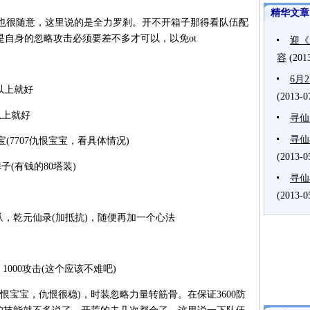
精华文章
很随意，这里说的是全力罗刹。开不开箱子那得看队伍配
于是自身的忽略攻击必须要差不多才可以，以免ot
迎《
容
(201
6月
以上就好
(2013-0
以上就好
寻仙
寻仙
(7707仇恨宝宝，看具体情况)
(2013-0
(有钱的80塔装)
寻仙
(2013-0
，乾元仙录(加抵抗)，随便再加一个心法
1000攻击(这个应该不难吧)
仇恨宝宝，仇恨很稳)，时装忽略力量转筋骨。在保证3600防