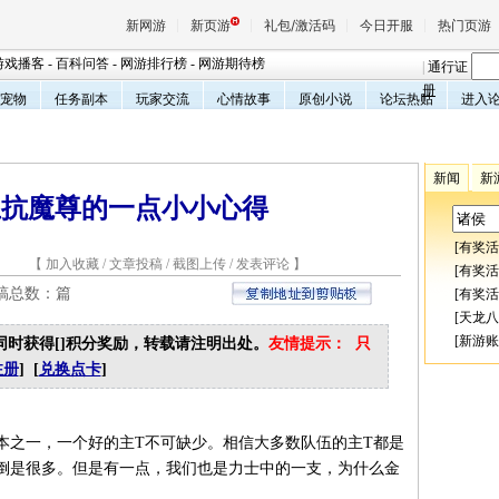
新网游
新页游
礼包/激活码
今日开服
热门页游
游戏播客
-
百科问答
-
网游排行榜
-
网游期待榜
|
通行证
册
宠物
任务副本
玩家交流
心情故事
原创小说
论坛热贴
进入
魔兽
新闻
新
天堂
主抗魔尊的一点小小心得
[
有奖活
9 【
加入收藏
/
文章投稿
/
截图上传
/
发表评论
】
王权与
[
有奖活
投稿总数：
篇
[
有奖活
[
天龙八
[
新游账
同时获得[
]积分奖励，转载请注明出处。
友情提示： 只
注册
] [
兑换点卡
]
之一，一个好的主T不可缺少。相信大多数队伍的主T都是
的倒是很多。但是有一点，我们也是力士中的一支，为什么金