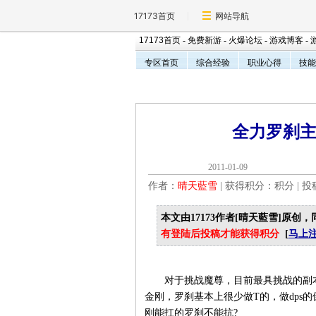
17173首页
网站导航
17173首页
-
免费新游
-
火爆论坛
-
游戏博客
-
专区首页
综合经验
职业心得
技能
全力罗刹
2011-01-0
作者：
晴天藍雪
| 获得积分：
积分 | 
本文由17173作者[晴天藍雪]原创，
有登陆后投稿才能获得积分
[
马上
对于挑战魔尊，目前最具挑战的副本
金刚，罗刹基本上很少做T的，做dps
刚能扛的罗刹不能抗?