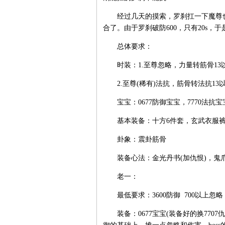
经过几天的摸索，罗刹扛一下魔尊也
合了。由于罗刹破防600，只有20s，
总体要求：
时装：1.至尊忽略，力量转筋骨13
2.至尊(稀有)法抗，筋骨转法抗13
宝宝：0677防御宝宝，7770法抗宝宝
基本装备：十方6件套，玄武衣服裤子
卦象：震卦筋骨
装备心法：金光丹书(加仇恨)，鬼爪
老一：
最低要求：3600防御 700以上忽略 
装备：0677宝宝(装备好的换7707