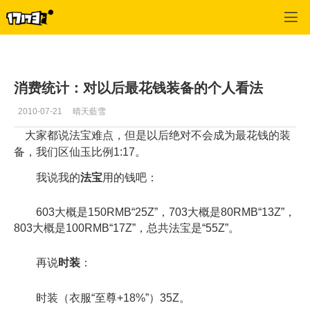
寻仙
>
罗刹
>
正文
消费统计：对以后最花钱装备的个人看法
2010-07-21
晴天藍雪
大家都说法宝难点，但是以后绝对不会成为最花钱的装
备，我们区仙玉比例1:17。
我说我的
法宝
用的钱吧：
603大概是150RMB“25Z”，703大概是80RMB“13Z”，
803大概是100RMB“17Z”，总共法宝是“55Z”。
再说
时装
：
时装（衣服“至尊+18%”）35Z。