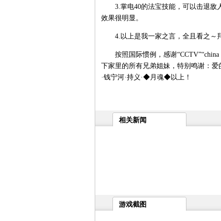
3.掌电40的法宝技能，可以击退敌人
效果很明显。
4.以上是我一家之言，全且看之～
按照国际惯例，感谢“CCTV”“chin
下家里的所有兄弟姐妹，特别鸣谢：爱
·钱宁河·持义·◆月魂◆以上！
相关新闻
游戏截图