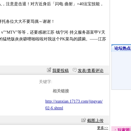
，注意是击退！对方近身后「闪电·曲射」+40法宝技能，
拜托各位大大不要骂偶～谢谢！
a v”“MTV”等等，还要感谢江苏·钱宁河·持义服务器富甲V天
的猛绝版炎炎噼哩啪啦啦对我这个PK菜鸟的蹂躏。——江苏
论坛热点·
我要投稿
发表/查看评论
关键字:
相关链接
http://xunxian.17173.com/jingyan/
02-6.shtml
截图上传
更多>>
玩家
照