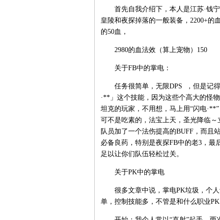
首先自我介绍下，本人是江苏·钱宁河
皇陵和夜探掉落的一般装备，2200+的
的50血，
2980的血法效（算上宠物）150
关于FB中的掌电：
任务很简单，无限DPS ，但是记得
·**」这个技能，因为这些个高大的怪
坦克的玩家，不用想，马上用“闪电·**
可不是吃素的，法宝上天，圣光降临～
队员加了一个法伤提高的BUFF，而
必备良药，特别是夜探FB中的老3，
足以让你们队伍轻松过关。
关于PK中的掌电
很多文章中说，掌电PK垃圾，个人认
单，控制技能多，不管是和什么职业P
开始：我个人常以“直射”起手，两次