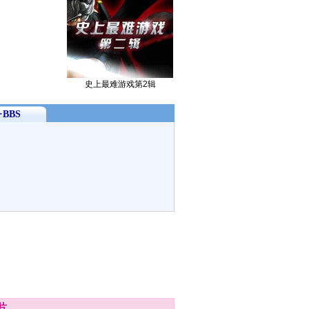
史上最难游戏第2辑
BBS
片