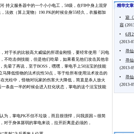
·持义服务器中的一个小小电工，58级，在FB中身上混穿
精华文章
血，法效（算上宠物）190.PK的时候全身55经久，衣服都加
迎《
容
(201
6月
(2013-0
寻仙
，对于长的比较高大威猛的所谓金刚怪，要经常使用「闪电
物，不吃击倒技能，但是他们吃晕，如果看见他们攻击其他非
寻仙
”，先晕了再说，至于BOSS，嘿嘿，掌电手上50法宝的技能
(2013-0
立马降低怪物的法术抗性50点，等于给所有使用法术攻击的
寻仙
且站在光柱中，怪物对玩家的伤害大大降低，简直是杀人放火
(2013-0
最后一条血一半的时候会进入狂化状态，掌电的这个法宝技能
为，掌电PK不但不垃圾，而且很强悍，问我原因～很简
K，对于身体孱弱的掌电来说，拉开距离是必须的，
“直射”之后看敌人位置……