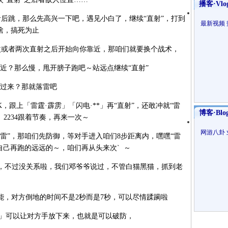
播客·Vlo
跳，那么先高兴一下吧，遇见小白了，继续“直射”，打到
最新视频
啥，搞死为止
或者两次直射之后开始向你靠近，那咱们就要换个战术，
近？那么慢，甩开膀子跑吧～站远点继续“直射”
过来？那就落雷吧
，跟上「雷霆·霹雳」「闪电·**」再“直射”，还敢冲就“雷
博客·Blo
4 2234跟着节奏，再来一次～
网游八卦
雷”，那咱们先防御，等对手进入咱们8步距离内，嘿嘿“雷
自己再跑的远远的～，咱们再从头来次` ～
不过没关系啦，我们邓爷爷说过，不管白猫黑猫，抓到老
能，对方倒地的时间不是2秒而是7秒，可以尽情蹂躏啦
」可以让对方手放下来，也就是可以破防，