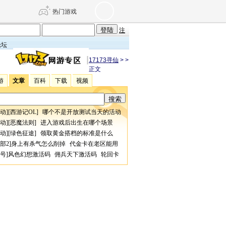
热门游戏
注
论坛
DNF
传奇4
17173寻仙
>
>
正文
游
文章
百科
下载
视频
剑网3旗舰版
新天龙八部
动
][
西游记OL
]
哪个不是开放测试当天的活动
自由
诛仙世界
仙剑世界
动
][
恶魔法则
]
进入游戏后出生在哪个场景
动
][
绿色征途
]
领取黄金搭档的标准是什么
部2
]
身上有杀气怎么削掉
代金卡在老区能用
号
]
风色幻想激活码
佣兵天下激活码
轮回卡