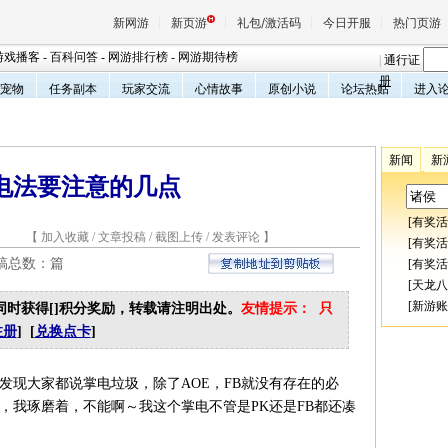
新网游
新页游
礼包/激活码
今日开服
热门页游
游戏播客
-
百科问答
-
网游排行榜
-
网游期待榜
|
通行证
册
宠物
任务副本
玩家交流
心情故事
原创小说
论坛热贴
进入
魔兽
新闻
新
天堂
电法要注意的几点
[
有奖活
0 【
加入收藏
/
文章投稿
/
截图上传
/
发表评论
】
王权与
[
有奖活
投稿总数：
篇
[
有奖活
[
天龙八
[
新游账
同时获得[
]积分奖励，转载请注明出处。
友情提示： 只
注册
] [
兑换点卡
]
大家都说掌电垃圾，除了AOE，FB就没有存在的必
情，我琢磨着，不能啊～我这个掌电不管是PK还是FB都还凑