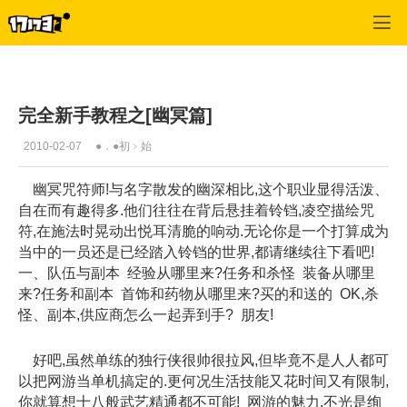
寻仙
>
幽冥
>
正文
完全新手教程之[幽冥篇]
2010-02-07
●．●初﹥始
幽冥咒符师!与名字散发的幽深相比,这个职业显得活泼、
自在而有趣得多.他们往往在背后悬挂着铃铛,凌空描绘咒
符,在施法时晃动出悦耳清脆的响动.无论你是一个打算成为
当中的一员还是已经踏入铃铛的世界,都请继续往下看吧!
一、队伍与副本 经验从哪里来?任务和杀怪 装备从哪里
来?任务和副本 首饰和药物从哪里来?买的和送的 OK,杀
怪、副本,供应商怎么一起弄到手? 朋友!
好吧,虽然单练的独行侠很帅很拉风,但毕竟不是人人都可
以把网游当单机搞定的.更何况生活技能又花时间又有限制,
你就算想十八般武艺精通都不可能! 网游的魅力,不光是绚