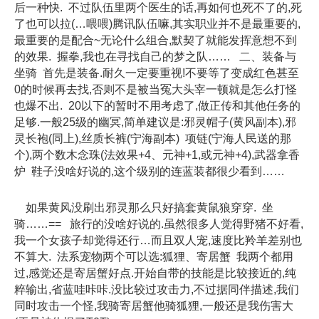
后一种快. 不过队伍里两个医生的话,再如何也死不了的,死
了也可以拉(…喂喂)腾讯队伍嘛,其实职业并不是最重要的,
最重要的是配合~无论什么组合,默契了就能发挥意想不到
的效果. 握拳,我也在寻找自己的梦之队…… 二、装备与
坐骑 首先是装备.耐久一定要重视!不要等了变成红色甚至
0的时候再去找,否则不是被当冤大头宰一顿就是怎么打怪
也爆不出. 20以下的暂时不用考虑了,做正传和其他任务的
足够.一般25级的幽冥,简单建议是:邪灵帽子(黄风副本),邪
灵长袍(同上),丝质长裤(宁海副本) 项链(宁海人民送的那
个),两个数木念珠(法效果+4、元神+1,或元神+4),武器拿香
炉 鞋子没啥好说的,这个级别的连蓝装都很少看到……
如果黄风没刷出邪灵那么只好搞套黄鼠狼穿穿. 坐
骑……== 旅行的没啥好说的.虽然很多人觉得野猪不好看,
我一个女孩子却觉得还行…而且双人宠,速度比羚羊差别也
不算大. 法系宠物两个可以选:狐狸、寄居蟹 我两个都用
过,感觉还是寄居蟹好点.开始自带的技能是比较接近的,纯
粹输出,省蓝哇咔咔.没比较过攻击力,不过据同伴描述,我们
同时攻击一个怪,我骑寄居蟹他骑狐狸,一般还是我伤害大