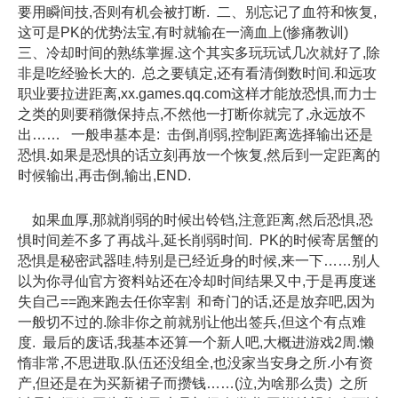
要用瞬间技,否则有机会被打断. 二、别忘记了血符和恢复,
这可是PK的优势法宝,有时就输在一滴血上(惨痛教训)
三、冷却时间的熟练掌握.这个其实多玩玩试几次就好了,除
非是吃经验长大的. 总之要镇定,还有看清倒数时间.和远攻
职业要拉进距离,xx.games.qq.com这样才能放恐惧,而力士
之类的则要稍微保持点,不然他一打断你就完了,永远放不
出…… 一般串基本是: 击倒,削弱,控制距离选择输出还是
恐惧.如果是恐惧的话立刻再放一个恢复,然后到一定距离的
时候输出,再击倒,输出,END.
如果血厚,那就削弱的时候出铃铛,注意距离,然后恐惧,恐
惧时间差不多了再战斗,延长削弱时间. PK的时候寄居蟹的
恐惧是秘密武器哇,特别是已经近身的时候,来一下……别人
以为你寻仙官方资料站还在冷却时间结果又中,于是再度迷
失自己==跑来跑去任你宰割 和奇门的话,还是放弃吧,因为
一般切不过的.除非你之前就别让他出签兵,但这个有点难
度. 最后的废话,我基本还算一个新人吧,大概进游戏2周.懒
惰非常,不思进取.队伍还没组全,也没家当安身之所.小有资
产,但还是在为买新裙子而攒钱……(泣,为啥那么贵) 之所