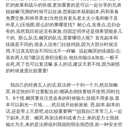
烂的效果和战斗的快感,更加重要的是可以一起分享的兄弟
姐妹嘛!无聊的时候可以扯谈,想刷副本就刷副本,药和装备
免费交换,和帅哥美女(当然也有老头老太太小鬼和猴子及
外星人)压地图,那么好的事哪里找? 耐心点,友善点,总归会
有的.虽然我目前还没有家族,但固定同伴还是很希望能多几
个的. 那么,队伍.幽冥的队伍,需要哪些人呢? 首先副本和
练级是不同的.很多人说奇门比较鸡肋,因为大部分时候没
用,不过其实职业不同玩法不一样嘛. 说起幽冥的练级队伍:
喜欢两人组?建议近身职业配合.他抗你输出&加血,一般不
会死,死了也可以复活嘛.多人的话,建议天君不组,因为刷怪
的时候速度比较重要!
我自己的经典五人的话,双法师一个剑一个力,然后加幽
冥.肯定快的!不过要配合好,嘲讽击倒技要错开使用,同时拉
5、6个怪,幽冥要在注意血条的时候输出,技能不用多放.基
本可以刷光一片地……然后就开始捡捡捡 恩,副本.副本的
话,还是带上天君吧,命比较重要啊^^||||我自己常常三人一起
下副本,天君、幽冥,再加法师剑或者力士.来的是力士我就
输出为主,来的是法师或剑我就削弱击倒恐惧.前一种安全些