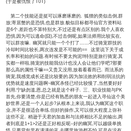
(于是被仇恨了T0T)
第二个技能还是挺可以琢磨琢磨的. 狐狸的类似击倒,群
放;寄居蟹的是恐惧,也是群放.貌似目标都寻仙官方资料站
是6个.差距也不算特别大,不过还是有点区别的.我个人喜欢
恐惧,因为可以逃命(囧),不过击倒呢,如果法师用比较实在,
可以群攻嘛. 幽冥就只能一个个打了……不过骑宠群技的
冷却时间比较长,两次连发是不可能的== 这里说下关于成
长率和初始的问题.有时候不要太拘泥!!特别是旅行骑宠.其
实都一样啦,骑宠的技能我估计也没人会让他们学吧?那要
那么高的属性干嘛==又贵又没用,放着看看而已. 而法系的
骑宠,我感觉成长还是比较要的.因为加法效的和削弱法抗的
优势就是速度问题啊~幽冥杀怪已经比较慢了,当然要好好
利用.宁缺勿滥,恩,总之就是这个样子. 三、职业技能与PK
首先,你要清楚,你是已经有熟悉的朋友一起进入寻仙这个美
妙世界,还是一个人起步?从根本上来说,我认为幽冥这个职
业,并不是很适合单练.但好的操作,又可以很大程度上弥补
这些不足. 稍逊于天君的加血和与法师相比不足的输出,两
者到底是1+1>2还是正好相反呢--好的幽冥,可以越级单挑
怪,只要背包里有满满的蓝,去哪里旅游都不怕.可是在没有