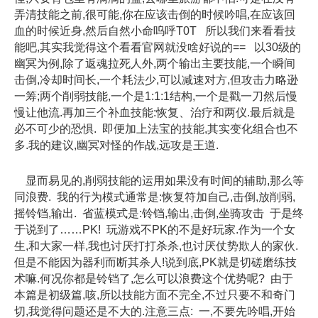
弄清技能之前,很可能,你在应该击倒的时候吟唱,在应该回
血的时候近身,然后自然小命呜呼T0T 所以我们来看看技
能吧,其实我觉得这个看看官网就没啥好说的== 以30级的
幽冥为例,除了返魂拉死人外,两个输出主要技能,一个瞬间
击倒,冷却时间长,一个耗法少,可以减速对方,但攻击力略逊
一筹;两个削弱技能,一个是1:1:1结构,一个是戳一刀然后慢
慢让他流.再加三个补血技能:恢复、治疗和两仪.最后就是
必不可少的恐惧. 即便加上法宝的技能,其实变化组合也不
多.我的建议,幽冥对怪的作战,远攻是王道.
显而易见的,削弱技能的运用如果没有时间的辅助,那么等
同浪费. 我的行为模式通常是:恢复符加自己,击倒,放削弱,
摇铃铛,输出. 省蓝模式是:铃铛,输出,击倒,坐骑攻击 于是终
于说到了……PK! 玩游戏不PK的不是好玩家.作为一个女
生,和大家一样,我也讨厌打打杀杀,也讨厌仗势欺人的家伙.
但是不能因为器利而断其杀人!说到底,PK就是切磋磨练技
术嘛.何况你都是铃铛了,怎么可以浪费这个优势呢? 由于
本篇是初级篇,咳,所以技能方面不完全,不过只要不和奇门
切,我觉得问题还是不大的.注意三点: 一,不要先吟唱,开始