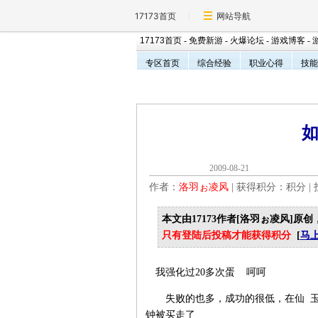
17173首页
网站导航
17173首页
-
免费新游
-
火爆论坛
-
游戏博客
-
专区首页
综合经验
职业心得
技能
2009-08-2
作者：
洛羽ぉ凌风
| 获得积分：
积分 |
本文由17173作者[洛羽ぉ凌风]原创
只有登陆后投稿才能获得积分
[
马
我强化过20多次蛋 呵呵
失败的也多，成功的很低，在仙 玉未涨
钟被买走了