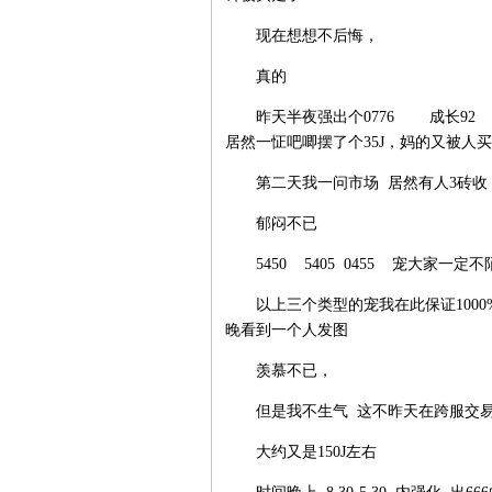
现在想想不后悔，
真的
昨天半夜强出个0776 成长92 
居然一怔吧唧摆了个35J，妈的又被人
第二天我一问市场 居然有人3砖收
郁闷不已
5450 5405 0455 宠大家一定
以上三个类型的宠我在此保证1000%可
晚看到一个人发图
羡慕不已，
但是我不生气 这不昨天在跨服交易台又
大约又是150J左右