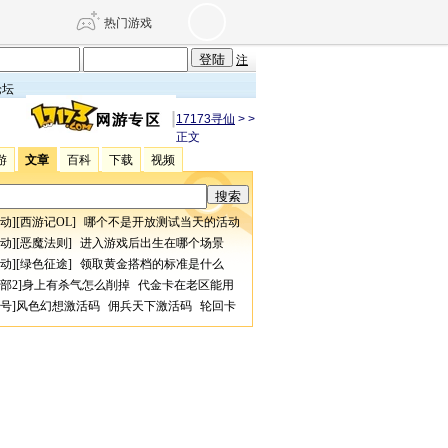
热门游戏
注
论坛
DNF
传奇4
17173寻仙
>
>
正文
游
文章
百科
下载
视频
剑网3旗舰版
新天龙八部
动
][
西游记OL
]
哪个不是开放测试当天的活动
自由
诛仙世界
仙剑世界
动
][
恶魔法则
]
进入游戏后出生在哪个场景
动
][
绿色征途
]
领取黄金搭档的标准是什么
部2
]
身上有杀气怎么削掉
代金卡在老区能用
号
]
风色幻想激活码
佣兵天下激活码
轮回卡