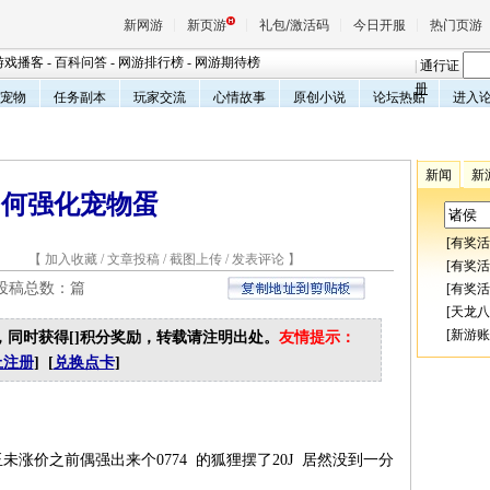
新网游
新页游
礼包/激活码
今日开服
热门页游
游戏播客
-
百科问答
-
网游排行榜
-
网游期待榜
|
通行证
册
宠物
任务副本
玩家交流
心情故事
原创小说
论坛热贴
进入
魔兽
新闻
新
天堂
如何强化宠物蛋
[
有奖活
1 【
加入收藏
/
文章投稿
/
截图上传
/
发表评论
】
王权与
[
有奖活
 投稿总数：
篇
[
有奖活
[
天龙八
[
新游账
，同时获得[
]积分奖励，转载请注明出处。
友情提示：
上注册
] [
兑换点卡
]
价之前偶强出来个0774 的狐狸摆了20J 居然没到一分