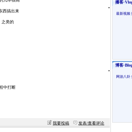
66的几率很高
播客·Vlo
东西搞出来
最新视频
 之类的
博客·Blo
网游八卦
程中打断
我要投稿
发表/查看评论