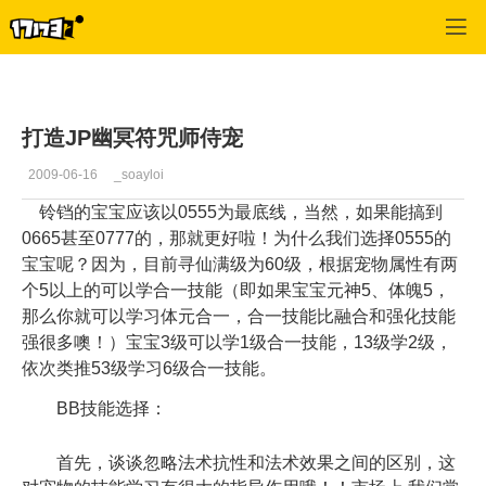
寻仙
>
幽冥
>
正文
打造JP幽冥符咒师侍宠
2009-06-16
_soayloi
铃铛的宝宝应该以0555为最底线，当然，如果能搞到
0665甚至0777的，那就更好啦！为什么我们选择0555的
宝宝呢？因为，目前寻仙满级为60级，根据宠物属性有两
个5以上的可以学合一技能（即如果宝宝元神5、体魄5，
那么你就可以学习体元合一，合一技能比融合和强化技能
强很多噢！）宝宝3级可以学1级合一技能，13级学2级，
依次类推53级学习6级合一技能。
BB技能选择：
首先，谈谈忽略法术抗性和法术效果之间的区别，这