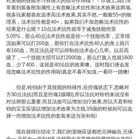
对宠物的技能学习有很大的指导作用哦！！市场上,我们常
常看到装备附加属性上有忽略法术抗性和法术效果这两项,
很多玩家都喜欢追求高法术效果,其实不然,一般般55+的物
理系，法术抗性都是40+，如果我们不加忽略法术抗性的
结果是什么呢？10点法术抗性就等于减免技能伤害
5.05%，那么40点法术抗性就是你一个技能伤害，正常情
况如果可以打200血，那你打在法术抗性40人的身上就只
有160血，而且法抗还可以抑制你法术会心几率。以后高
级了，一个技能大招可以打2000血，那么打敌人也就1600
血，少了400，这就是40法抗的效果噢。这时我们便会发
现忽略法术抗性的作用啦!真是不看不知道,一看吓一跳噢!
但是,铃铛由于其技能的特殊性,在控魂状态下,忽略对
方30点法抗(而且是控魂1级哦!),所以法抗对铃铛来说没有
对法师那么重要.而且法效可以增加治疗效果,所以天君和铃
铛的宝宝应该以增加法术效果为主线.55级的时候则可以选
择一些增加法术抗性的套装来适当弥补啦!
现在就得出结论了,我们的宠物应该都把元神融合,元体
合一,元筋合一学到4级,这样两个非常棒的隐藏技能出先啦!