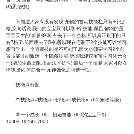
(巧思,智慧)
不知道大家有没有发现,宠物的被动技能栏只有8个空
格,换句话说,我们的宝宝只可以学8个技能.而且,郁闷的是
宝宝天生的"仙兽护体"占去了一个空格,所以真正剩下的只
有7格了.前面用去了5格,所以现在还剩下2个技能可以学习,
想再学出一个隐藏技能是不可能了,因为必须要学习2个前
置技能才能激活一个隐藏技能.所以我建议宝宝学习体元合
一(增加生命上限,提高法术抗性).最后一个技能,大家可以在
体魄强化,体筋合一,元神强化之间选一项.
技能点分配:
总技能点=技能点+潜能点+成长率x（60-宠物等级）
拿一个成长100，初始技能1000的宝宝举例：
1000+100*60=7000